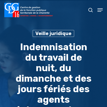
Skip
Men
to
recher
main
content
Veille juridique
Indemnisation
du travail de
nuit, du
dimanche et des
jours fériés des
agents