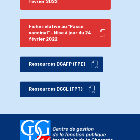
février 2022
Fiche relative au "Passe
vaccinal" - Mise à jour du 24
février 2022
Ressources DGAFP (FPE)
Ressources DGCL (FPT)