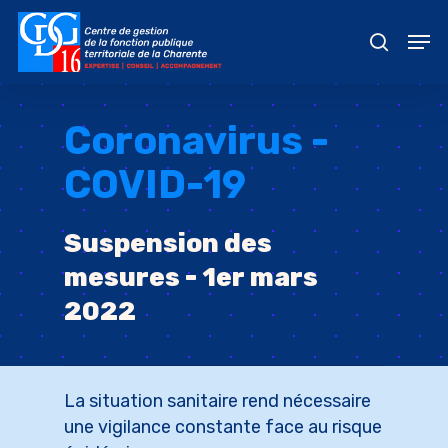
Skip
Men
to
recher
main
content
Coronavirus -
COVID-19
Suspension des
mesures - 1er mars
2022
La situation sanitaire rend nécessaire
une vigilance constante face au risque