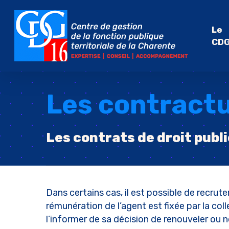
Skip
to
Le
main
CD
content
Les contract
Les contrats de droit publi
Appuyez sur Entrée pour rechercher ou sur
Dans certains cas, il est possible de recrut
rémunération de l’agent est fixée par la coll
l’informer de sa décision de renouveler ou 