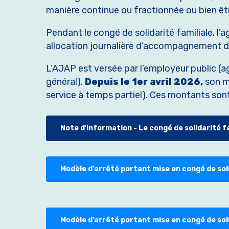
manière continue ou fractionnée ou bien êtr
Pendant le congé de solidarité familiale, l
allocation journalière d’accompagnement d’
L’AJAP est versée par l’employeur public (a
général).
Depuis le 1er avril 2026,
son m
service à temps partiel). Ces montants sont 
Note d'information - Le congé de solidarité f
Modèle d'arrêté portant mise en congé de soli
Modèle d'arrêté portant mise en congé de soli