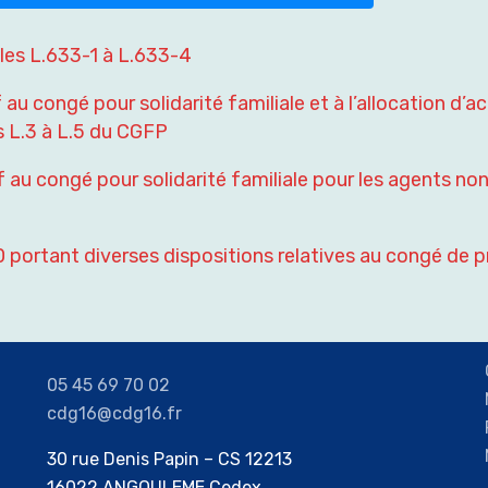
cles L.633-1 à L.633-4
f au congé pour solidarité familiale et à l’allocation 
s L.3 à L.5 du CGFP
 au congé pour solidarité familiale pour les agents non
ortant diverses dispositions relatives au congé de pr
05 45 69 70 02
cdg16@cdg16.fr
30 rue Denis Papin – CS 12213
16022 ANGOULEME Cedex