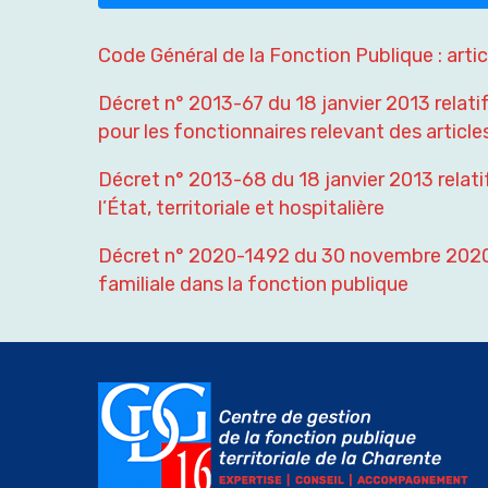
Code Général de la Fonction Publique : arti
Décret n° 2013-67 du 18 janvier 2013 relati
pour les fonctionnaires relevant des article
Décret n° 2013-68 du 18 janvier 2013 relatif
l’État, territoriale et hospitalière
Décret n° 2020-1492 du 30 novembre 2020 p
familiale dans la fonction publique