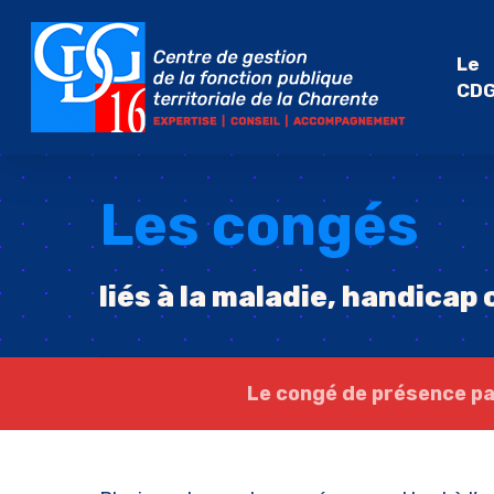
Skip
to
Le
main
CD
content
Les congés
liés à la maladie, handica
Le congé de présence p