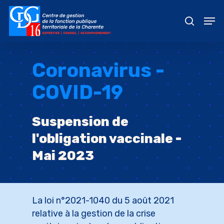
Skip
Men
to
recher
main
content
Coronavirus -
COVID-19
Suspension de
l'obligation vaccinale -
Mai 2023
La loi n°2021-1040 du 5 août 2021
relative à la gestion de la crise