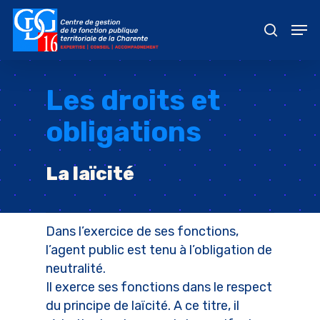
Skip
Men
to
recher
main
content
Les droits et
obligations
La laïcité
Dans l’exercice de ses fonctions,
l’agent public est tenu à l’obligation de
neutralité.
Il exerce ses fonctions dans le respect
du principe de laïcité. A ce titre, il