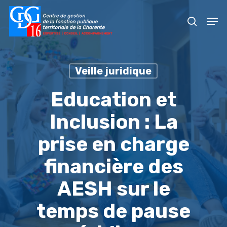
Skip
Men
to
recher
main
content
Veille juridique
Education et
Inclusion : La
prise en charge
financière des
AESH sur le
temps de pause