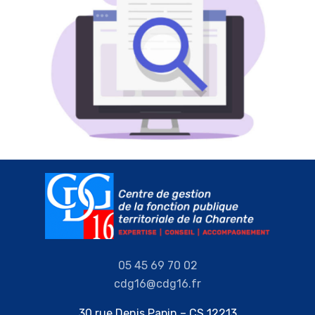
05 45 69 70 02
cdg16@cdg16.fr
30 rue Denis Papin – CS 12213