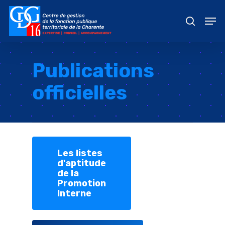
Skip
Men
to
recher
main
content
Publications
officielles
Les listes
d'aptitude
de la
Promotion
Interne