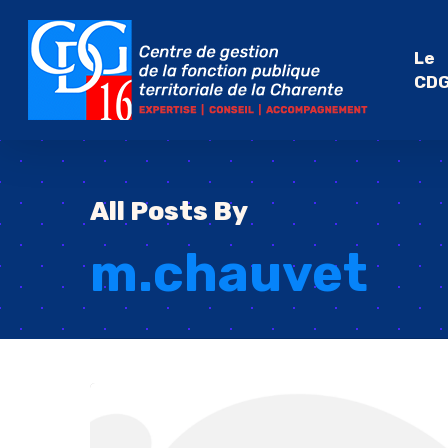
Skip
to
Le
main
CD
content
All Posts By
m.chauvet