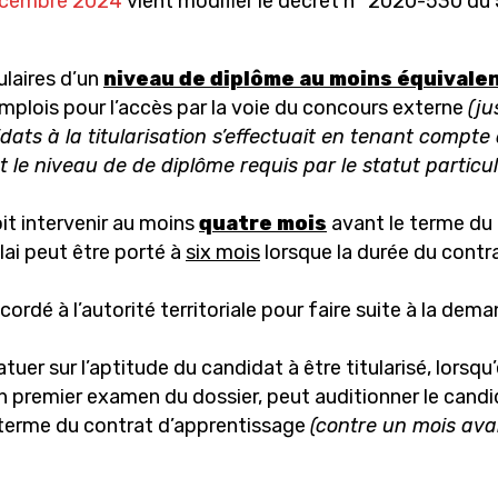
écembre 2024
vient modifier le décret n° 2020-530 du
Le licenciement de
contractuels
ulaires d’un
niveau de diplôme au moins équivale
emplois pour l’accès par la voie du concours externe
(ju
dats à la titularisation s’effectuait en tenant compt
 le niveau de de diplôme requis par le statut particuli
it intervenir au moins
quatre mois
avant le terme du 
élai peut être porté à
six mois
lorsque la durée du contr
cordé à l’autorité territoriale pour faire suite à la de
er sur l’aptitude du candidat à être titularisé, lorsqu’
n premier examen du dossier, peut auditionner le candid
 terme du contrat d’apprentissage
(contre un mois avan