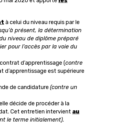
 5 mai 2020 et apporte
les
s agents
nt
à celui du niveau requis par le
squ’à présent, la détermination
e du niveau de diplôme préparé
er pour l’accès par la voie du
contrat d’apprentissage (
contre
at d’apprentissage est supérieure
mande de candidature
(contre un
elle décide de procéder à la
at. Cet entretien intervient
au
t le terme initialement).