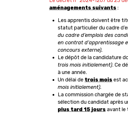
Le décret n° 2024-1207 du 23 d
aménagements suivants
:
Les apprentis doivent être tit
statut particulier du cadre d’
du cadre d’emplois des candi
en contrat d’apprentissage et
concours externe).
Le dépôt de la candidature do
trois mois initialement)
. Ce d
à une année.
Un délai de
trois mois
est ac
mois initialement).
La commission chargée de statu
sélection du candidat après u
plus tard 15 jours
avant le