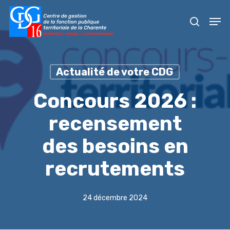
Skip
Men
to
recher
main
content
Actualité de votre CDG
Concours 2026 :
recensement
des besoins en
recrutements
24 décembre 2024