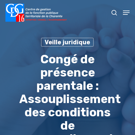
Skip
Men
to
recher
main
content
Veille juridique
Congé de
présence
parentale :
Assouplissement
des conditions
de