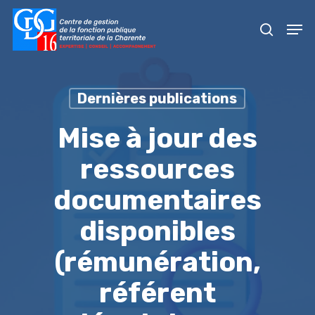
Skip
Men
to
recher
main
content
Dernières publications
Mise à jour des
ressources
documentaires
disponibles
(rémunération,
référent