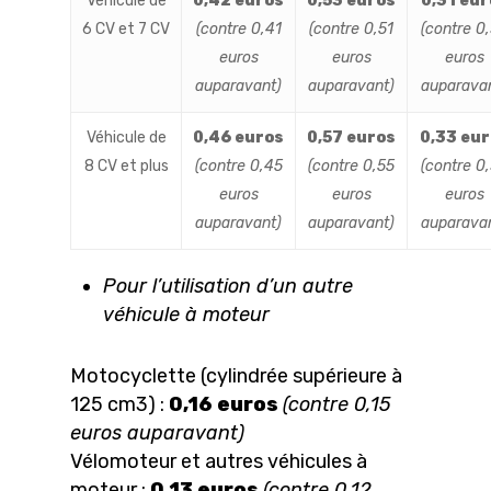
Véhicule de
0,42 euros
0,53 euros
0,31 eur
6 CV et 7 CV
(contre 0,41
(contre 0,51
(contre 0
euros
euros
euros
auparavant)
auparavant)
auparava
Véhicule de
0,46 euros
0,57 euros
0,33 eu
8 CV et plus
(contre 0,45
(contre 0,55
(contre 0
euros
euros
euros
auparavant)
auparavant)
auparava
Pour l’utilisation d’un autre
véhicule à moteur
Motocyclette (cylindrée supérieure à
125 cm3) :
0,16 euros
(contre 0,15
euros auparavant)
Vélomoteur et autres véhicules à
moteur :
0,13 euros
(contre 0,12