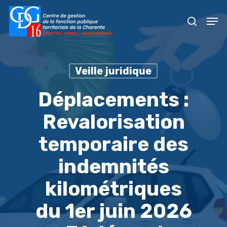
Skip
Men
to
recher
main
content
Veille juridique
Déplacements :
Revalorisation
temporaire des
indemnités
kilométriques
du 1er juin 2026