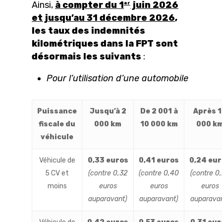
Ainsi,
à compter du 1
juin 2026
er
et jusqu’au 31 décembre 2026
,
les taux des indemnités
kilométriques dans la FPT sont
désormais les suivants
:
Pour l’utilisation d’une automobile
Puissance
Jusqu’à 2
De 2 001 à
Après 
fiscale du
000 km
10 000 km
000 k
véhicule
Véhicule de
0,33 euros
0,41 euros
0,24 eu
5 CV et
(contre 0,32
(contre 0,40
(contre 0
moins
euros
euros
euros
auparavant)
auparavant)
auparava