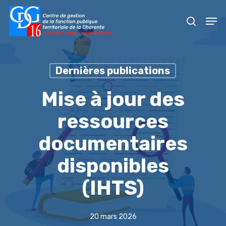
Skip
Men
to
recher
main
content
Dernières publications
Mise à jour des
ressources
documentaires
disponibles
(IHTS)
20 mars 2026