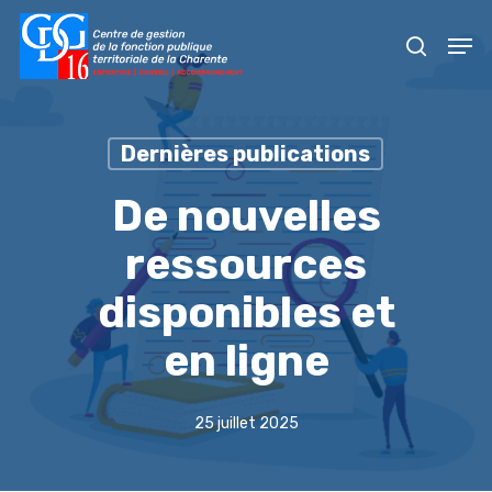
Skip
Men
to
recher
main
content
Dernières publications
De nouvelles
ressources
disponibles et
en ligne
25 juillet 2025