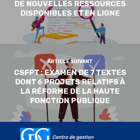
DE NOUVELLES RESSOURCES
DISPONIBLES ET EN LIGNE
ARTICLE SUIVANT
CSFPT : EXAMEN DE 7 TEXTES
DONT 6 PROJETS RELATIFS À
LA RÉFORME DE LA HAUTE
FONCTION PUBLIQUE