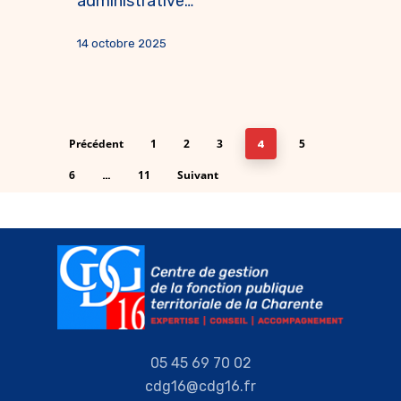
administrative…
14 octobre 2025
Précédent
1
2
3
5
4
6
11
Suivant
…
05 45 69 70 02
cdg16@cdg16.fr