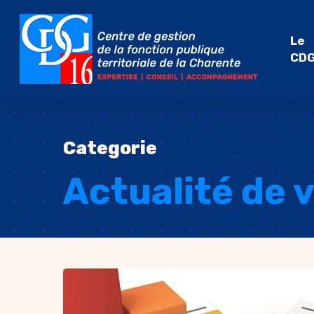
Skip
to
Le
main
CD
content
Categorie
Actualité de 