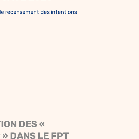
e recensement des intentions
ION DES «
» DANS LE FPT