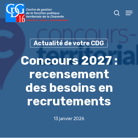
Skip
Men
to
recher
main
content
Actualité de votre CDG
Concours 2027 :
recensement
des besoins en
recrutements
13 janvier 2026