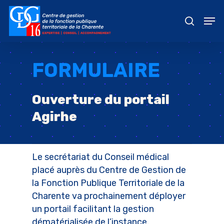
Skip
Men
to
recher
main
content
FORMULAIRE
Ouverture du portail
Agirhe
Le secrétariat du Conseil médical
placé auprès du Centre de Gestion de
la Fonction Publique Territoriale de la
Charente va prochainement déployer
un portail facilitant la gestion
dématérialisée de l’instance.